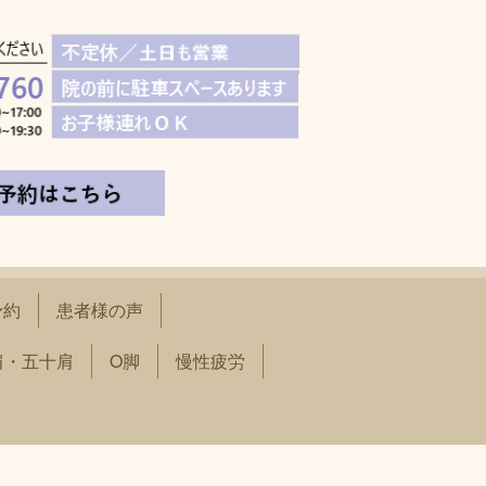
予約
患者様の声
肩・五十肩
O脚
慢性疲労