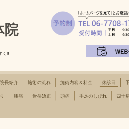
体院
すぐ‼
！
院長紹介
施術の流れ
施術内容＆料金
休診日
り
腰痛
骨盤矯正
頭痛
手足のしびれ
四十