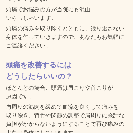
頭痛でお悩みの方が
当院にも
沢山
いらっしゃいます。
頭痛の痛みを
取り除くと
ともに、
繰り返さない
身体を
作って
いきますので、
あなたも
お気軽に
ご連絡ください。
頭痛を改善するには
どうしたらいいの？
ほとんどの場合、
頭痛は
肩こりや
首こりが
原因です。
肩周りの筋肉を
緩めて
血流を
良くして
痛みを
取り除き、
背骨や
関節の
調整で
肩周りに
余計な
負担が
かからないように
することで
再び
痛みの
出ない
身体に
していきます。