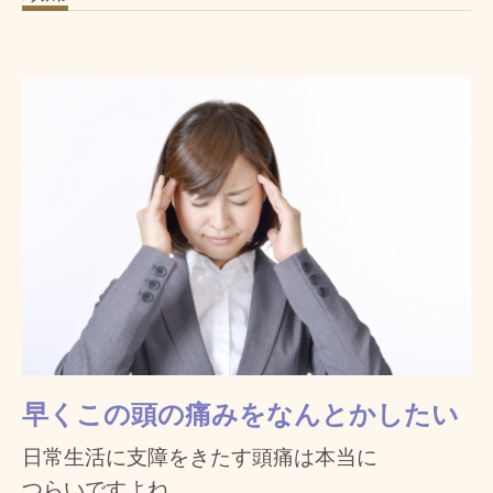
早くこの頭の
痛みを
なんとかしたい
日常生活に
支障をきたす
頭痛は
本当に
つらいですよね。