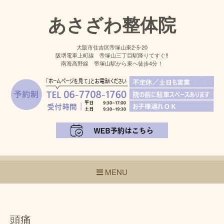
あさざわ整体院
大阪市住吉区帝塚山東2-5-20
阪堺電車上町線 帝塚山三丁目駅降りてすぐ‼
南海高野線 帝塚山駅から東へ徒歩4分！
MENU
頭痛