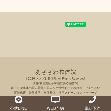
あさざわ整体院
©2026
あさざわ整体院
. All Rights Reserved.
大阪市住吉区帝塚山にある整体院
肩こり腰痛体の歪み骨盤の歪みなど慢性的な症状はお任せください
背骨矯正 骨盤矯正 無痛整体 リラクゼーションマッサージ
公式LINE
WEB予約
電話予約