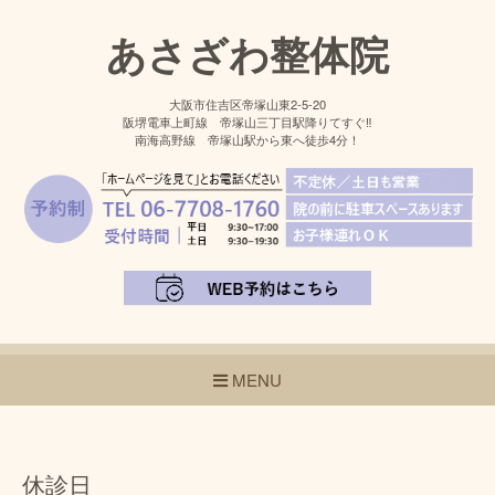
あさざわ整体院
大阪市住吉区帝塚山東2-5-20
阪堺電車上町線 帝塚山三丁目駅降りてすぐ‼
南海高野線 帝塚山駅から東へ徒歩4分！
MENU
休診日