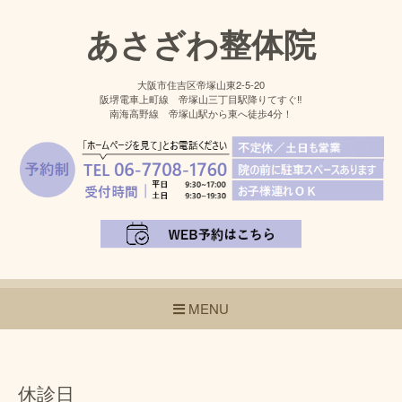
あさざわ整体院
大阪市住吉区帝塚山東2-5-20
阪堺電車上町線 帝塚山三丁目駅降りてすぐ‼
南海高野線 帝塚山駅から東へ徒歩4分！
MENU
休診日