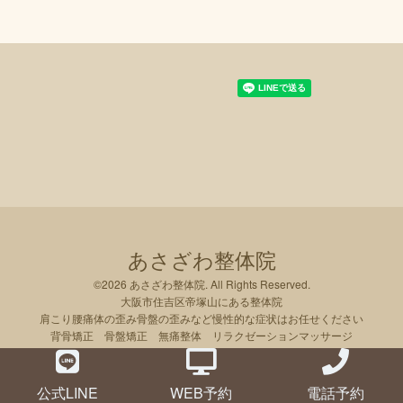
あさざわ整体院
©2026
あさざわ整体院
. All Rights Reserved.
大阪市住吉区帝塚山にある整体院
肩こり腰痛体の歪み骨盤の歪みなど慢性的な症状はお任せください
背骨矯正 骨盤矯正 無痛整体 リラクゼーションマッサージ
公式LINE
WEB予約
電話予約