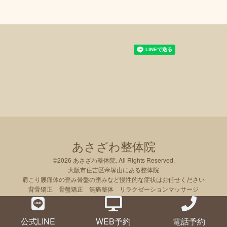
あさざわ整体院
©2026
あさざわ整体院
. All Rights Reserved.
大阪市住吉区帝塚山にある整体院
肩こり腰痛体の歪み骨盤の歪みなど慢性的な症状はお任せください
背骨矯正 骨盤矯正 無痛整体 リラクゼーションマッサージ
公式LINE
WEB予約
電話予約