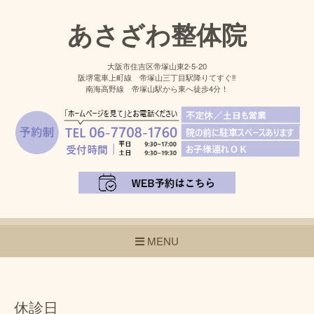
あさざわ整体院
大阪市住吉区帝塚山東2-5-20
阪堺電車上町線 帝塚山三丁目駅降りてすぐ‼
南海高野線 帝塚山駅から東へ徒歩4分！
MENU
休診日