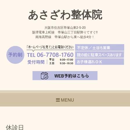
あさざわ整体院
大阪市住吉区帝塚山東2-5-20
阪堺電車上町線 帝塚山三丁目駅降りてすぐ‼
南海高野線 帝塚山駅から東へ徒歩4分！
MENU
休診日