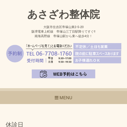
あさざわ整体院
大阪市住吉区帝塚山東2-5-20
阪堺電車上町線 帝塚山三丁目駅降りてすぐ‼
南海高野線 帝塚山駅から東へ徒歩4分！
MENU
休診日