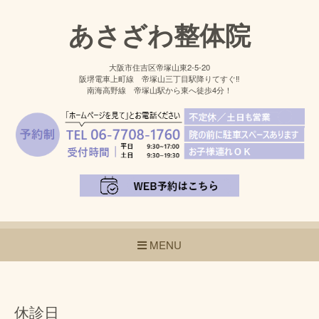
あさざわ整体院
大阪市住吉区帝塚山東2-5-20
阪堺電車上町線 帝塚山三丁目駅降りてすぐ‼
南海高野線 帝塚山駅から東へ徒歩4分！
MENU
休診日