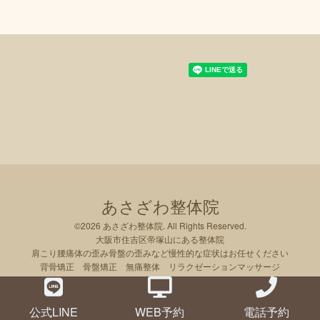
あさざわ整体院
©2026
あさざわ整体院
. All Rights Reserved.
大阪市住吉区帝塚山にある整体院
肩こり腰痛体の歪み骨盤の歪みなど慢性的な症状はお任せください
背骨矯正 骨盤矯正 無痛整体 リラクゼーションマッサージ
公式LINE
WEB予約
電話予約