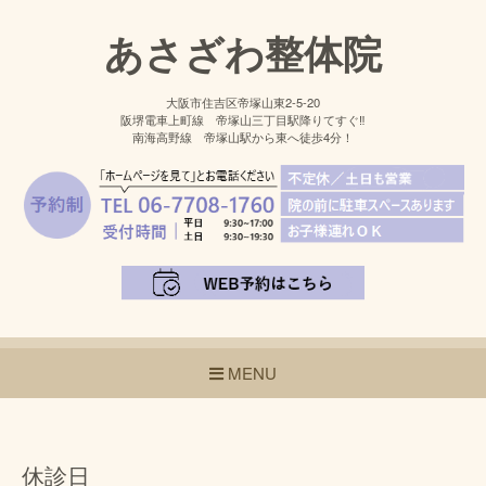
あさざわ整体院
大阪市住吉区帝塚山東2-5-20
阪堺電車上町線 帝塚山三丁目駅降りてすぐ‼
南海高野線 帝塚山駅から東へ徒歩4分！
MENU
休診日