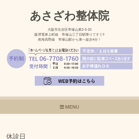
あさざわ整体院
大阪市住吉区帝塚山東2-5-20
阪堺電車上町線 帝塚山三丁目駅降りてすぐ‼
南海高野線 帝塚山駅から東へ徒歩4分！
MENU
休診日