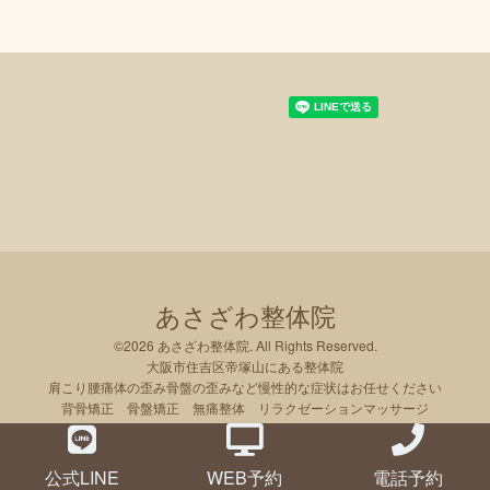
あさざわ整体院
©2026
あさざわ整体院
. All Rights Reserved.
大阪市住吉区帝塚山にある整体院
肩こり腰痛体の歪み骨盤の歪みなど慢性的な症状はお任せください
背骨矯正 骨盤矯正 無痛整体 リラクゼーションマッサージ
公式LINE
WEB予約
電話予約