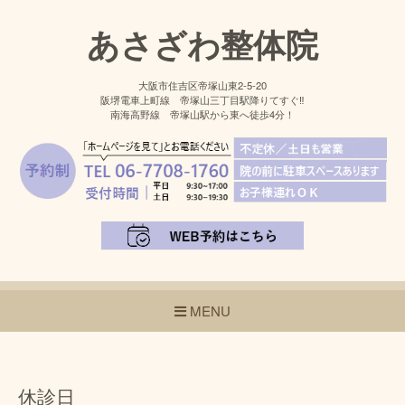
あさざわ整体院
大阪市住吉区帝塚山東2-5-20
阪堺電車上町線 帝塚山三丁目駅降りてすぐ‼
南海高野線 帝塚山駅から東へ徒歩4分！
MENU
休診日