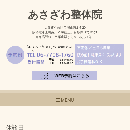
あさざわ整体院
大阪市住吉区帝塚山東2-5-20
阪堺電車上町線 帝塚山三丁目駅降りてすぐ‼
南海高野線 帝塚山駅から東へ徒歩4分！
MENU
休診日