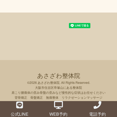
あさざわ整体院
©2026
あさざわ整体院
. All Rights Reserved.
大阪市住吉区帝塚山にある整体院
肩こり腰痛体の歪み骨盤の歪みなど慢性的な症状はお任せください
背骨矯正 骨盤矯正 無痛整体 リラクゼーションマッサージ
公式LINE
WEB予約
電話予約