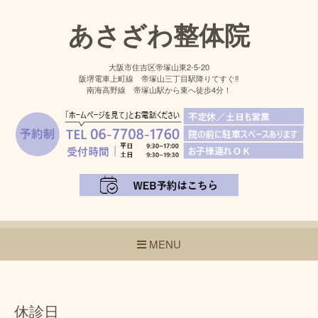
あさざわ整体院
大阪市住吉区帝塚山東2-5-20
阪堺電車上町線 帝塚山三丁目駅降りてすぐ‼
南海高野線 帝塚山駅から東へ徒歩4分！
MENU
休診日