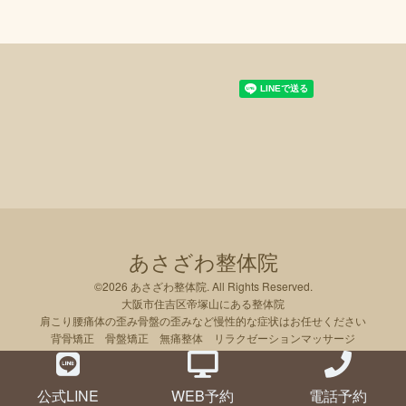
あさざわ整体院
©2026
あさざわ整体院
. All Rights Reserved.
大阪市住吉区帝塚山にある整体院
肩こり腰痛体の歪み骨盤の歪みなど慢性的な症状はお任せください
背骨矯正 骨盤矯正 無痛整体 リラクゼーションマッサージ
公式LINE
WEB予約
電話予約