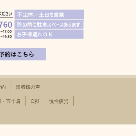
予約
患者様の声
肩・五十肩
O脚
慢性疲労