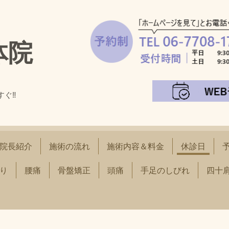
体院
すぐ‼
！
院長紹介
施術の流れ
施術内容＆料金
休診日
り
腰痛
骨盤矯正
頭痛
手足のしびれ
四十