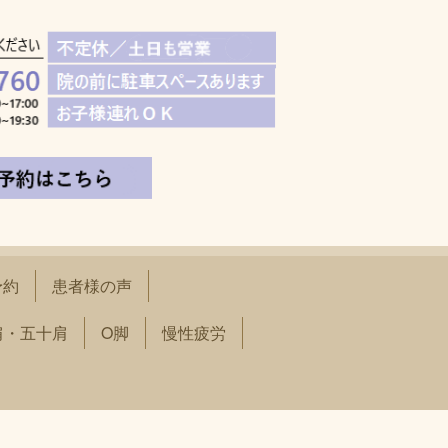
予約
患者様の声
肩・五十肩
O脚
慢性疲労