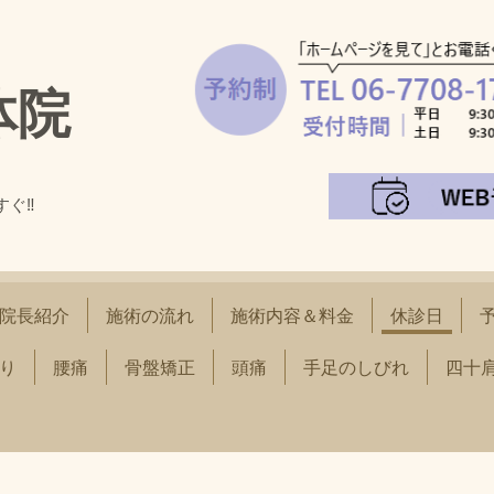
体院
すぐ‼
！
院長紹介
施術の流れ
施術内容＆料金
休診日
り
腰痛
骨盤矯正
頭痛
手足のしびれ
四十