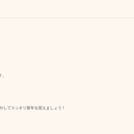
す。
癒やしてスッキリ新年を迎えましょう！