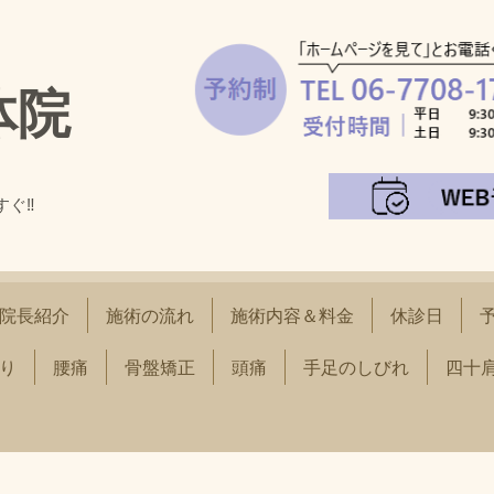
体院
すぐ‼
！
院長紹介
施術の流れ
施術内容＆料金
休診日
り
腰痛
骨盤矯正
頭痛
手足のしびれ
四十