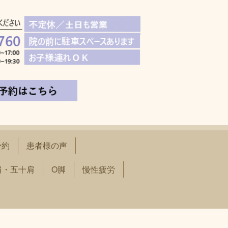
予約
患者様の声
肩・五十肩
O脚
慢性疲労