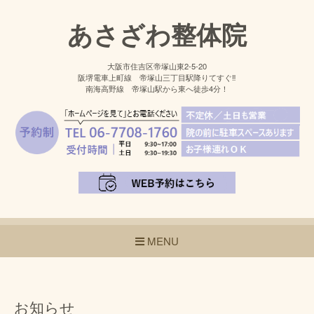
あさざわ整体院
大阪市住吉区帝塚山東2-5-20
阪堺電車上町線 帝塚山三丁目駅降りてすぐ‼
南海高野線 帝塚山駅から東へ徒歩4分！
MENU
お知らせ