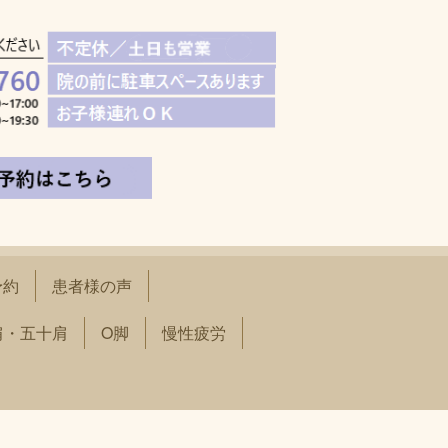
予約
患者様の声
肩・五十肩
O脚
慢性疲労