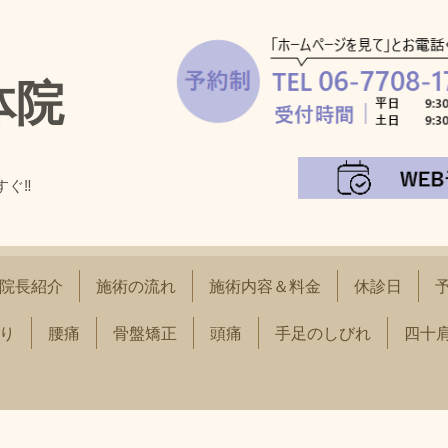
体院
すぐ‼
！
院長紹介
施術の流れ
施術内容＆料金
休診日
り
腰痛
骨盤矯正
頭痛
手足のしびれ
四十