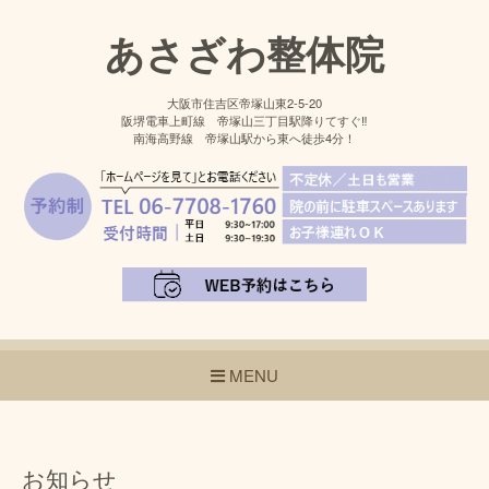
あさざわ整体院
大阪市住吉区帝塚山東2-5-20
阪堺電車上町線 帝塚山三丁目駅降りてすぐ‼
南海高野線 帝塚山駅から東へ徒歩4分！
MENU
お知らせ