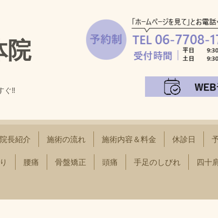
体院
すぐ‼
！
院長紹介
施術の流れ
施術内容＆料金
休診日
り
腰痛
骨盤矯正
頭痛
手足のしびれ
四十