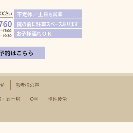
予約
患者様の声
肩・五十肩
O脚
慢性疲労