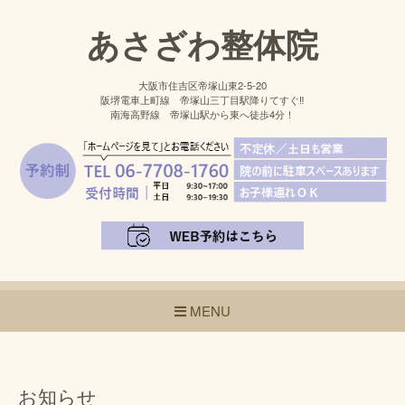
あさざわ整体院
大阪市住吉区帝塚山東2-5-20
阪堺電車上町線 帝塚山三丁目駅降りてすぐ‼
南海高野線 帝塚山駅から東へ徒歩4分！
MENU
お知らせ