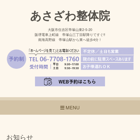
あさざわ整体院
大阪市住吉区帝塚山東2-5-20
阪堺電車上町線 帝塚山三丁目駅降りてすぐ‼
南海高野線 帝塚山駅から東へ徒歩4分！
MENU
お知らせ