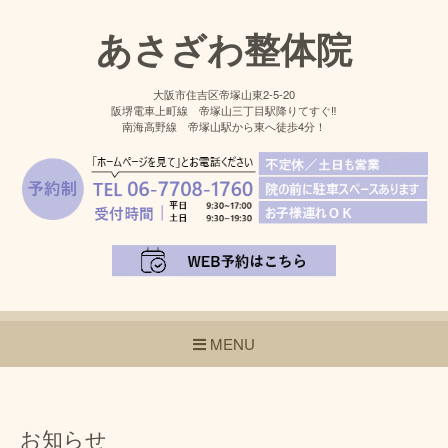
あさざわ整体院
大阪市住吉区帝塚山東2-5-20
阪堺電車上町線 帝塚山三丁目駅降りてすぐ‼
南海高野線 帝塚山駅から東へ徒歩4分！
MENU
お知らせ