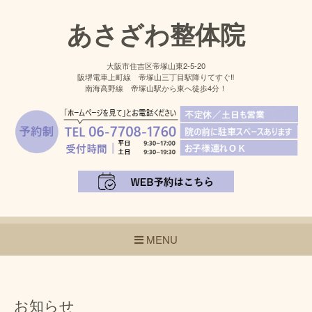
あさざわ整体院
大阪市住吉区帝塚山東2-5-20
阪堺電車上町線 帝塚山三丁目駅降りてすぐ‼
南海高野線 帝塚山駅から東へ徒歩4分！
MENU
お知らせ