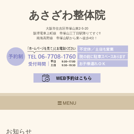
あさざわ整体院
大阪市住吉区帝塚山東2-5-20
阪堺電車上町線 帝塚山三丁目駅降りてすぐ‼
南海高野線 帝塚山駅から東へ徒歩4分！
MENU
お知らせ