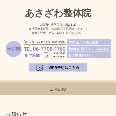
あさざわ整体院
大阪市住吉区帝塚山東2-5-20
阪堺電車上町線 帝塚山三丁目駅降りてすぐ‼
南海高野線 帝塚山駅から東へ徒歩4分！
MENU
お知らせ